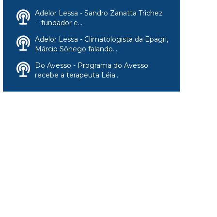
Adelor Lessa - Sandro Zanatta Trichez
- fundador e...
Adelor Lessa - Climatologista da Epagri,
Márcio Sônego falando...
Do Avesso - Programa do Avesso
recebe a terapeuta Léia...