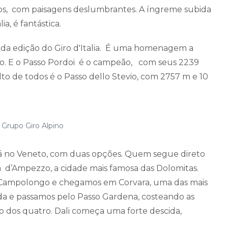
inos, com paisagens deslumbrantes. A íngreme subida
ia, é fantástica.
da edição do Giro d'Italia. É uma homenagem a
iano. E o Passo Pordoi é o campeão, com seus 2239
lto de todos é o Passo dello Stevio, com 2757 m e 10
 Grupo Giro Alpino
já no Veneto, com duas opções. Quem segue direto
 d’Ampezzo, a cidade mais famosa das Dolomitas.
o Campolongo e chegamos em Corvara, uma das mais
rda e passamos pelo Passo Gardena, costeando as
o dos quatro. Dali começa uma forte descida,