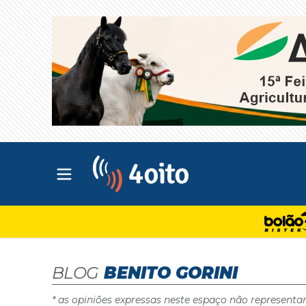
Abrir menu principal
4oito
BLOG
BENITO GORINI
* as opiniões expressas neste espaço não representa