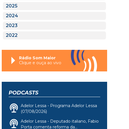
2025
2024
2023
2022
Rádio Som Maior
Clique e ouça ao vivo
PODCASTS
Adelor Lessa - Programa Adelor Lessa
(07/08/2026)
Adelor Lessa - Deputado italiano, Fabio
Porta comenta reforma da...