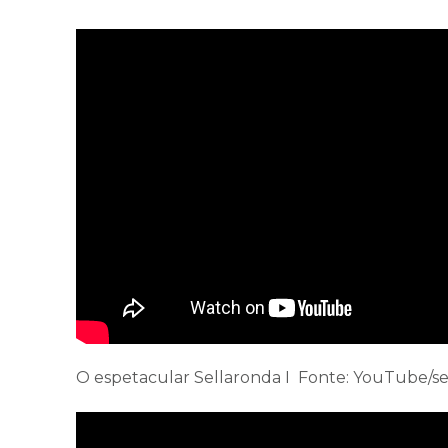
O espetacular Sellaronda I Fonte: YouTube/se