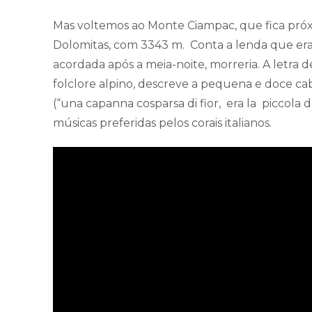
Mas voltemos ao Monte Ciampac, que fica pró
Dolomitas, com 3343 m. Conta a lenda que era 
acordada após a meia-noite, morreria. A letra
folclore alpino, descreve a pequena e doce cab
(“una capanna cosparsa di fior, era la piccola do
músicas preferidas pelos corais italianos.