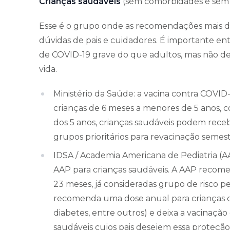
Crianças saudáveis
(sem comorbidades e sem
Esse é o grupo onde as recomendações mais d
dúvidas de pais e cuidadores. É importante en
de COVID-19 grave do que adultos, mas não des
vida.
Ministério da Saúde: a vacina contra COVID-
crianças de 6 meses a menores de 5 anos, co
dos 5 anos, crianças saudáveis podem rece
grupos prioritários para revacinação semest
IDSA / Academia Americana de Pediatria (A
AAP para crianças saudáveis. A AAP recomen
23 meses, já consideradas grupo de risco pe
recomenda uma dose anual para crianças com
diabetes, entre outros) e deixa a vacinação
saudáveis cujos pais desejem essa proteção