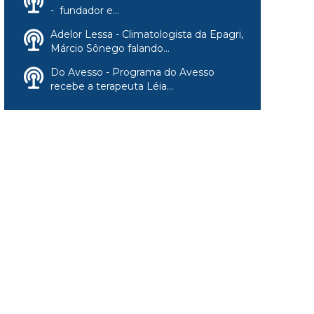
- fundador e...
Adelor Lessa - Climatologista da Epagri,
Márcio Sônego falando...
Do Avesso - Programa do Avesso
recebe a terapeuta Léia...