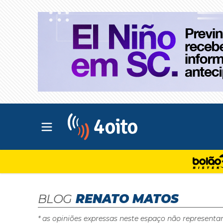
Abrir menu principal
4oito
BLOG
RENATO MATOS
* as opiniões expressas neste espaço não representa