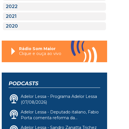
2022
2021
2020
Rádio Som Maior
Clique e ouça ao vivo
PODCASTS
Adelor Lessa - Programa Adelor Lessa
(07/08/2026)
Adelor Lessa - Deputado italiano, Fabio
Porta comenta reforma da...
Adelor Lessa - Sandro Zanatta Trichez