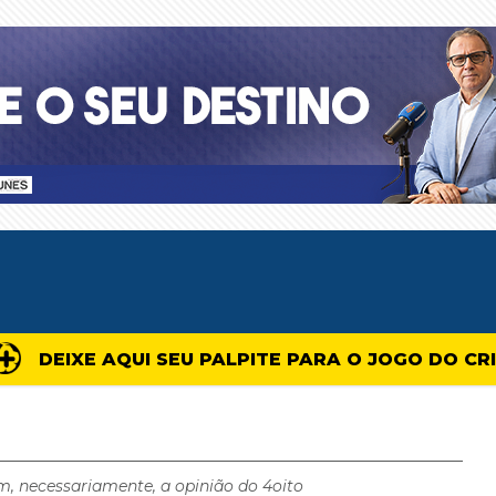
DEIXE AQUI SEU PALPITE PARA O JOGO DO CR
m, necessariamente, a opinião do 4oito