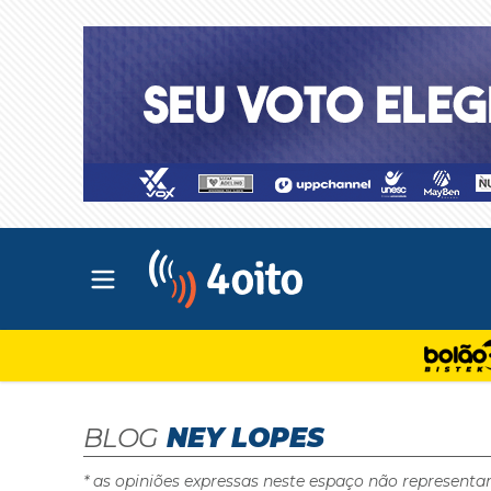
Abrir menu principal
4oito
BLOG
NEY LOPES
* as opiniões expressas neste espaço não representa