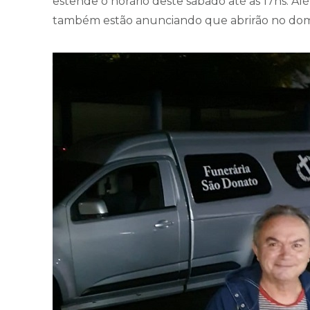
estende o horário deste sábado até as 17hs. A
também estão anunciando que abrirão no dom