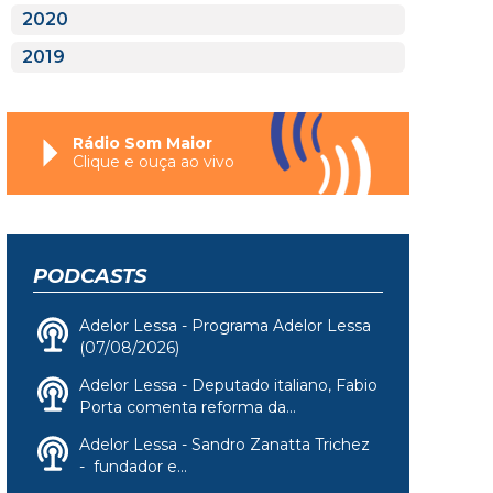
2020
2019
Rádio Som Maior
Clique e ouça ao vivo
PODCASTS
Adelor Lessa - Programa Adelor Lessa
(07/08/2026)
Adelor Lessa - Deputado italiano, Fabio
Porta comenta reforma da...
Adelor Lessa - Sandro Zanatta Trichez
- fundador e...