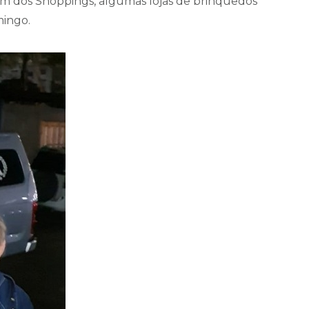
lém dos Shoppings, algumas lojas de brinquedos
ingo.