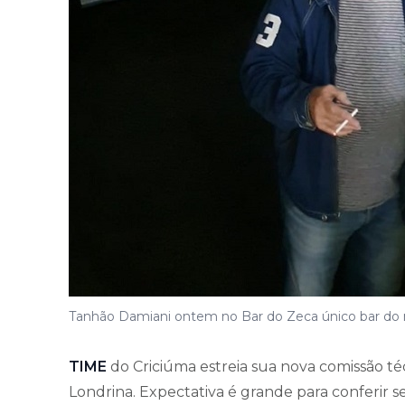
Tanhão Damiani ontem no Bar do Zeca único bar do 
TIME
do Criciúma estreia sua nova comissão t
Londrina. Expectativa é grande para conferir s