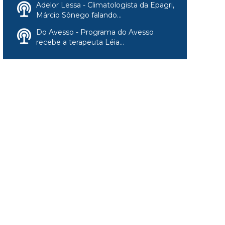
Adelor Lessa - Climatologista da Epagri,
Márcio Sônego falando...
Do Avesso - Programa do Avesso
recebe a terapeuta Léia...