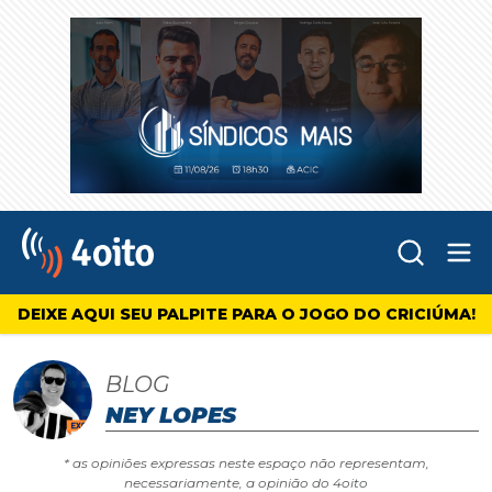
Abr
4oito
DEIXE AQUI SEU PALPITE PARA O JOGO DO CRICIÚMA!
BLOG
NEY LOPES
* as opiniões expressas neste espaço não representam,
necessariamente, a opinião do 4oito