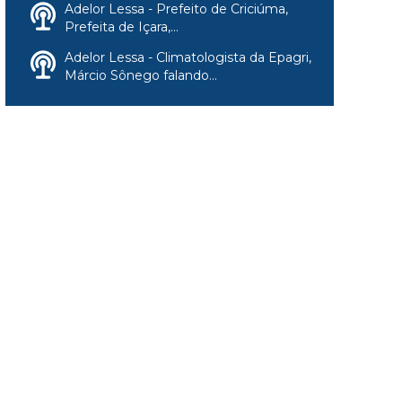
Adelor Lessa - Prefeito de Criciúma,
Prefeita de Içara,...
Adelor Lessa - Climatologista da Epagri,
Márcio Sônego falando...