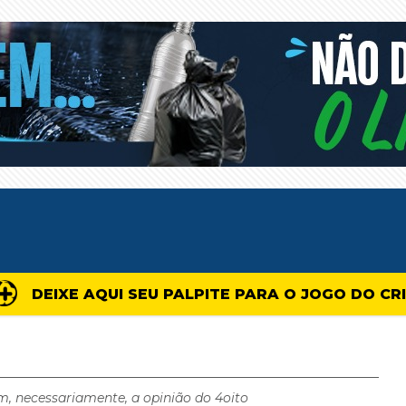
DEIXE AQUI SEU PALPITE PARA O JOGO DO CR
m, necessariamente, a opinião do 4oito