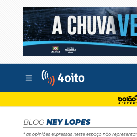
Abrir menu principal
4oito
BLOG
NEY LOPES
* as opiniões expressas neste espaço não representa