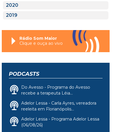
2020
2019
Rádio Som Maior
Clique e ouça ao vivo
PODCASTS
Do Avesso - Programa do Avesso
recebe a terapeuta Léia...
Adelor Lessa - Carla Ayres, vereadora
reeleita em Florianópolis...
Adelor Lessa - Programa Adelor Lessa
(06/08/26)