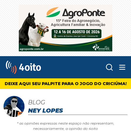
Abr
4oito
DEIXE AQUI SEU PALPITE PARA O JOGO DO CRICIÚMA!
BLOG
NEY LOPES
* as opiniões expressas neste espaço não representam,
necessariamente, a opinião do 4oito