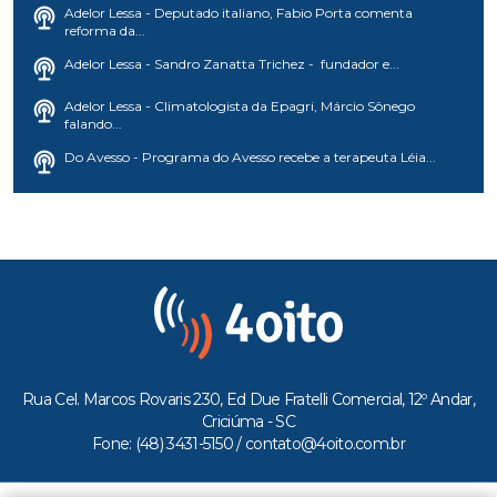
Adelor Lessa - Deputado italiano, Fabio Porta comenta
reforma da...
Adelor Lessa - Sandro Zanatta Trichez - fundador e...
Adelor Lessa - Climatologista da Epagri, Márcio Sônego
falando...
Do Avesso - Programa do Avesso recebe a terapeuta Léia...
Rua Cel. Marcos Rovaris 230, Ed Due Fratelli Comercial, 12º Andar,
Criciúma - SC
Fone: (48) 3431-5150 /
contato@4oito.com.br