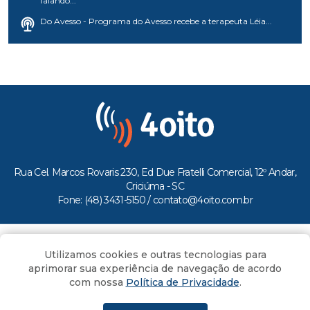
falando...
Do Avesso - Programa do Avesso recebe a terapeuta Léia...
Rua Cel. Marcos Rovaris 230, Ed Due Fratelli Comercial, 12º Andar,
Criciúma - SC
Fone: (48) 3431-5150 /
contato@4oito.com.br
Copyright © 2026.
Utilizamos cookies e outras tecnologias para
Todos os direitos reservados ao Portal 4oito
aprimorar sua experiência de navegação de acordo
com nossa
Política de Privacidade
.