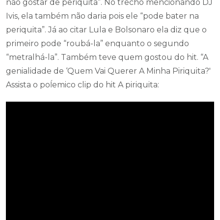
não gostar de periquita”. No trecho mencionando DJ
Ivis, ela também não daria pois ele “pode bater na
periquita”. Já ao citar Lula e Bolsonaro ela diz que o
primeiro pode “roubá-la” enquanto o segundo
“metralhá-la”. Também teve quem gostou do hit. “A
genialidade de ‘Quem Vai Querer A Minha Piriquita?'
Assista o poĺemico clip do hit A piriquita: