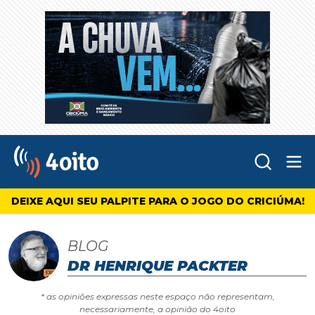
Abr
4oito
DEIXE AQUI SEU PALPITE PARA O JOGO DO CRICIÚMA!
BLOG
DR HENRIQUE PACKTER
* as opiniões expressas neste espaço não representam,
necessariamente, a opinião do 4oito