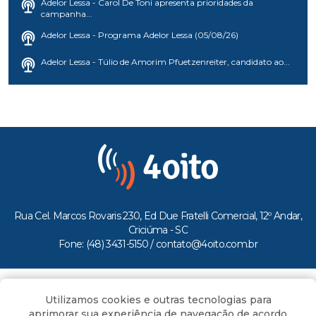
Adelor Lessa - Carol De Toni apresenta prioridades da
campanha...
Adelor Lessa - Programa Adelor Lessa (05/08/26)
Adelor Lessa - Túlio de Amorim Pfuetzenreiter, candidato ao...
Rua Cel. Marcos Rovaris 230, Ed Due Fratelli Comercial, 12º Andar,
Criciúma - SC
Fone: (48) 3431-5150 /
contato@4oito.com.br
Copyright © 2026.
Utilizamos cookies e outras tecnologias para
Todos os direitos reservados ao Portal 4oito
aprimorar sua experiência de navegação de acordo