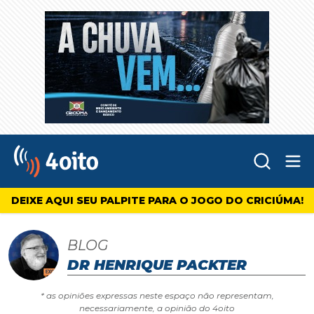
Abr
4oito
DEIXE AQUI SEU PALPITE PARA O JOGO DO CRICIÚMA!
BLOG
DR HENRIQUE PACKTER
* as opiniões expressas neste espaço não representam,
necessariamente, a opinião do 4oito