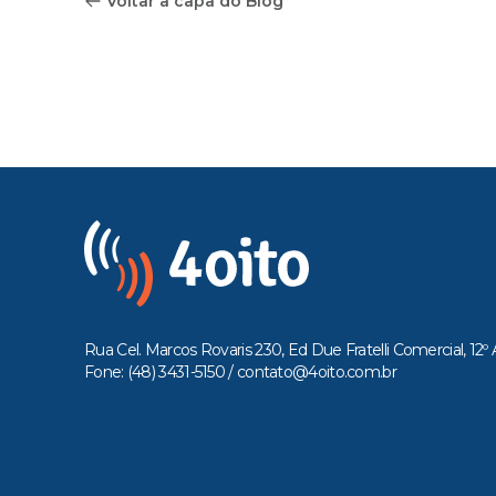
Voltar a capa do Blog
Rua Cel. Marcos Rovaris 230, Ed Due Fratelli Comercial, 12º 
Fone: (48) 3431-5150 /
contato@4oito.com.br