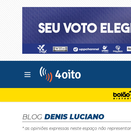
Abrir menu principal
4oito
BLOG
DENIS LUCIANO
* as opiniões expressas neste espaço não representa