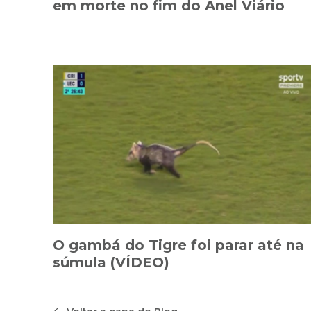
em morte no fim do Anel Viário
O gambá do Tigre foi parar até na
súmula (VÍDEO)