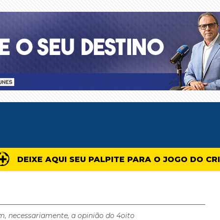
DEIXE AQUI SEU PALPITE PARA O JOGO DO CR
m, necessariamente, a opinião do 4oito