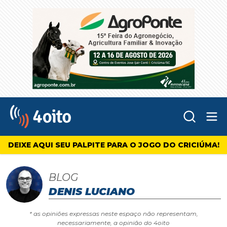
Abr
4oito
DEIXE AQUI SEU PALPITE PARA O JOGO DO CRICIÚMA!
BLOG
DENIS LUCIANO
* as opiniões expressas neste espaço não representam,
necessariamente, a opinião do 4oito