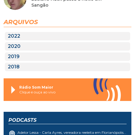
Sangão
ARQUIVOS
2022
2020
2019
2018
Rádio Som Maior
Clique e ouça ao vivo
PODCASTS
Adelor Lessa - Carla Ayres, vereadora reeleita em Florianópolis...