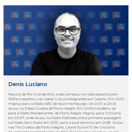
Denis Luciano
Natural de Rio Grande (RS), onde começou no rádio esportivo em
1995 e trabalhou nas rádios Cultura Riograndina e Cassino. Em 2001
migrou para a Rádio ABC de Novo Hamburgo. De 2001 a 2006
atuou na Rádio Guaíba de Porto Alegre. Em 2006 transferiu-se
para a Rádio Bandeirantes, de Porto Alegre. Migrou para Criciúma
em 2007, onde atuou na Rádio Eldorado e teve primeira passagem
na Rádio Som Maior em 2013, para a qual retornou em 2018. Atuou
nas TVs Guaíba (de Porto Alegre), Litoral Sul e RTV de Criciúma.
Atualmente é comentarista da NSC TV Criciúma. Graduou-se em