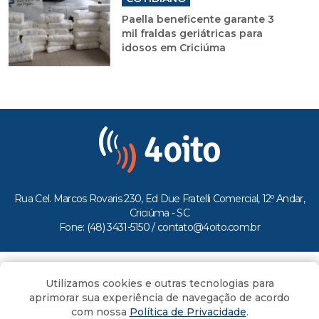
Paella beneficente garante 3
mil fraldas geriátricas para
idosos em Criciúma
Rua Cel. Marcos Rovaris 230, Ed Due Fratelli Comercial, 12º Andar,
Criciúma - SC
Fone: (48) 3431-5150 /
contato@4oito.com.br
Copyright © 2026.
Utilizamos cookies e outras tecnologias para
Todos os direitos reservados ao Portal 4oito
aprimorar sua experiência de navegação de acordo
com nossa
Política de Privacidade
.