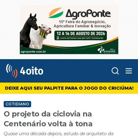
Abr
4oito
DEIXE AQUI SEU PALPITE PARA O JOGO DO CRICIÚMA!
COTIDIANO
O projeto da ciclovia na
Centenário volta à tona
Quase uma década depois, estudo de arquiteto da