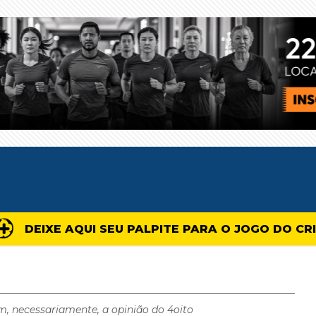
DEIXE AQUI SEU PALPITE PARA O JOGO DO CR
m, necessariamente, a opinião do 4oito