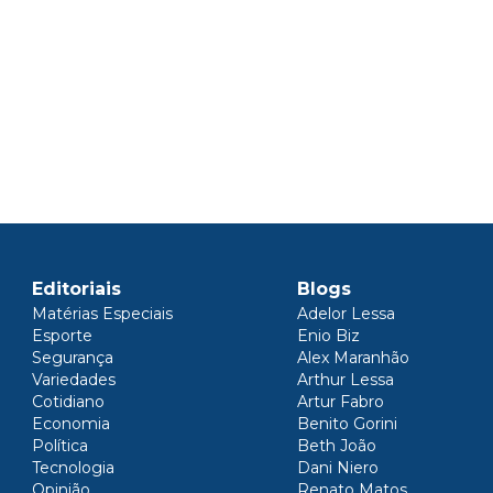
Editoriais
Blogs
Matérias Especiais
Adelor Lessa
Esporte
Enio Biz
Segurança
Alex Maranhão
Variedades
Arthur Lessa
Cotidiano
Artur Fabro
Economia
Benito Gorini
Política
Beth João
Tecnologia
Dani Niero
Opinião
Renato Matos