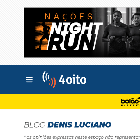
Abrir menu principal
4oito
BLOG
DENIS LUCIANO
* as opiniões expressas neste espaço não representa