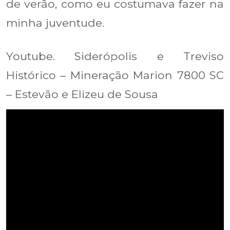
de verão, como eu costumava fazer na
minha juventude.
Youtube. Siderópolis e Treviso
Histórico – Mineração Marion 7800 SC
– Estevão e Elizeu de Sousa