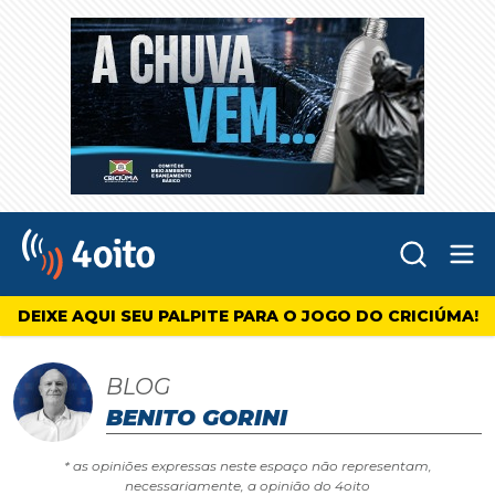
Abr
4oito
DEIXE AQUI SEU PALPITE PARA O JOGO DO CRICIÚMA!
BLOG
BENITO GORINI
* as opiniões expressas neste espaço não representam,
necessariamente, a opinião do 4oito