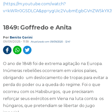
(https://m.youtube.com/watch?
v=kWRr0GSDLCA&pp=ygUic2VubmEgbGVnZW5kYXJ
1849: Goffredo e Anita
Por
Benito Gorini
09/09/2025 - 11:59
Atualizado em 09/09/2025 - 12:41
O ano de 1848 foi de extrema agitação na Europa.
Inúmeras rebeliões ocorreram em vários países,
obrigando um deslocamento de tropas para evitar a
perda do poder ou a queda do regime. Foi o que
ocorreu com os Habsburgos, que precisaram
reforçar seus exércitos em Viena na luta contra os
húngaros, que pretendiam se libertar do jugo