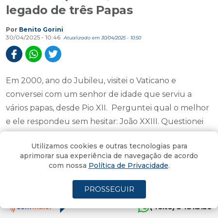
legado de três Papas
Por
Benito Gorini
30/04/2025 - 10:46
Atualizado em 30/04/2025 - 10:50
Em 2000, ano do Jubileu, visitei o Vaticano e
conversei com um senhor de idade que serviu a
vários papas, desde Pio XII. Perguntei qual o melhor
e ele respondeu sem hesitar: João XXIII. Questionei
sobre a morte de João Paulo I e ele também foi
Utilizamos cookies e outras tecnologias para
enfático: Non si può parlare. E agora, passados 25
aprimorar sua experiência de navegação de acordo
anos e outro Jubileu, falece Francisco. A seguir um
com nossa
Política de Privacidade
.
breve histórico dos três Papas com um perfil
PROSSEGUIR
semelhante.
(4oito) 3431.5150
João XXIII. Angelo Giuseppe Roncalli, bergamasco do