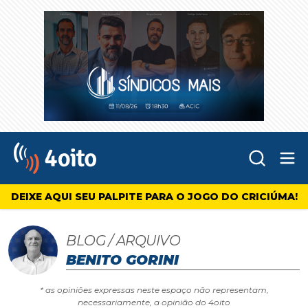
Abr
4oito
DEIXE AQUI SEU PALPITE PARA O JOGO DO CRICIÚMA!
BLOG / ARQUIVO
BENITO GORINI
* as opiniões expressas neste espaço não representam,
necessariamente, a opinião do 4oito