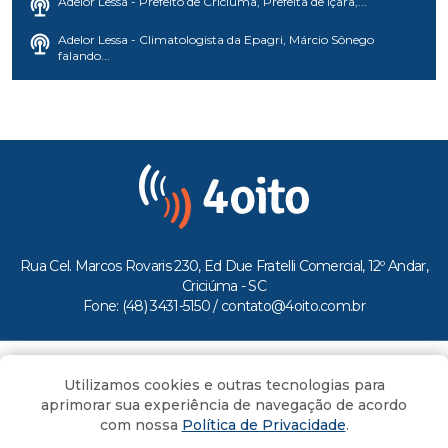
Adelor Lessa - Prefeito de Criciúma, Prefeita de Içara,...
Adelor Lessa - Climatologista da Epagri, Márcio Sônego
falando...
Rua Cel. Marcos Rovaris 230, Ed Due Fratelli Comercial, 12º Andar,
Criciúma - SC
Fone: (48) 3431-5150 /
contato@4oito.com.br
Copyright © 2026.
Utilizamos cookies e outras tecnologias para
Todos os direitos reservados ao Portal 4oito
aprimorar sua experiência de navegação de acordo
com nossa
Política de Privacidade
.