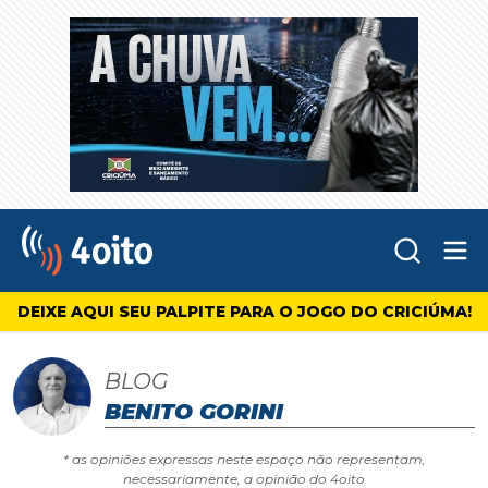
Abr
4oito
DEIXE AQUI SEU PALPITE PARA O JOGO DO CRICIÚMA!
BLOG
BENITO GORINI
* as opiniões expressas neste espaço não representam,
necessariamente, a opinião do 4oito