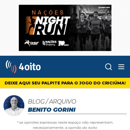
Abr
4oito
DEIXE AQUI SEU PALPITE PARA O JOGO DO CRICIÚMA!
BLOG / ARQUIVO
BENITO GORINI
* as opiniões expressas neste espaço não representam,
necessariamente, a opinião do 4oito