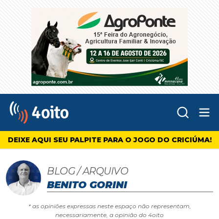
Abr
4oito
DEIXE AQUI SEU PALPITE PARA O JOGO DO CRICIÚMA!
BLOG / ARQUIVO
BENITO GORINI
* as opiniões expressas neste espaço não representam,
necessariamente, a opinião do 4oito