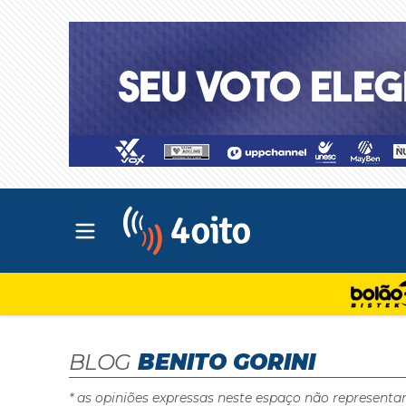
Abrir menu principal
4oito
BLOG
BENITO GORINI
* as opiniões expressas neste espaço não representa