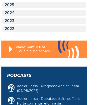
2025
2024
2023
2022
Rádio Som Maior
Clique e ouça ao vivo
PODCASTS
Adelor Lessa - Programa Adelor Lessa
(07/08/2026)
Adelor Lessa - Deputado italiano, Fabio
Porta comenta reforma da...