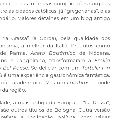
ter ideia das inúmeras complicações surgidas
re as cidades católicas, já “gregorianas”, e as
endário. Maiores detalhes em um blog antigo
a Grassa” (a Gorda), pela qualidade dos
ronomia, a melhor da Itália. Produtos como
de Parma,
Aceto Balsâmico
de Módena
,
ino e Langhirano, transformaram a
Emilia
o
Bel Paese
. Se deliciar com um
Tortellini in
ù
é uma experiência gastronômica fantástica.
não ajude muito. Mas um
Lambrusco
pode
 da região.
dade, a mais antiga da Europa, e “La Rossa”,
 são outros títulos de Bologna. Outra versão
flete a inclinação política, com várias