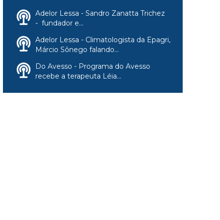
Adelor Lessa - Sandro Zanatta Trichez
- fundador e...
Adelor Lessa - Climatologista da Epagri,
Márcio Sônego falando...
Do Avesso - Programa do Avesso
recebe a terapeuta Léia...