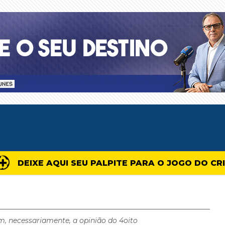
DEIXE AQUI SEU PALPITE PARA O JOGO DO CR
m, necessariamente, a opinião do 4oito