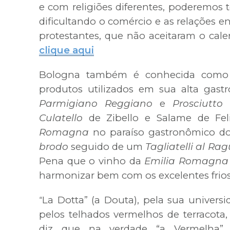
e com religiões diferentes, poderemos 
dificultando o comércio e as relações ent
protestantes, que não aceitaram o cal
clique aqui
Bologna também é conhecida como “l
produtos utilizados em sua alta gast
Parmigiano Reggiano
e
Prosciutto
Culatello
de Zibello e Salame de Fel
Romagna
no paraíso gastronômico d
brodo
seguido de um
Tagliatelli al Rag
Pena que o vinho da
Emilia Romagna
harmonizar bem com os excelentes frios
La Dotta” (a Douta), pela sua universi
“
pelos telhados vermelhos de terracota,
diz que na verdade “a Vermelha” re