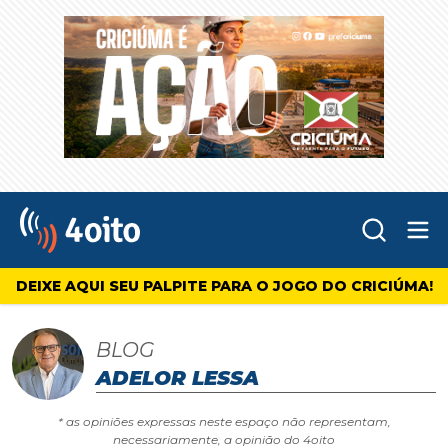
Abr
4oito
DEIXE AQUI SEU PALPITE PARA O JOGO DO CRICIÚMA!
BLOG
ADELOR LESSA
* as opiniões expressas neste espaço não representam,
necessariamente, a opinião do 4oito