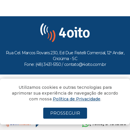
Rua Cel. Marcos Rovaris 230, Ed Due Fratelli Comercial, 12º Andar,
Criciúma - SC
Fone: (48) 3431-5150 /
contato@4oito.com.br
Copyright © 2026.
Utilizamos cookies e outras tecnologias para
Todos os direitos reservados ao Portal 4oito
aprimorar sua experiência de navegação de acordo
com nossa
Política de Privacidade
.
PROSSEGUIR
(4oito) 3431.5150