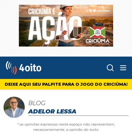
Abr
4oito
DEIXE AQUI SEU PALPITE PARA O JOGO DO CRICIÚMA!
BLOG
ADELOR LESSA
* as opiniões expressas neste espaço não representam,
necessariamente, a opinião do 4oito