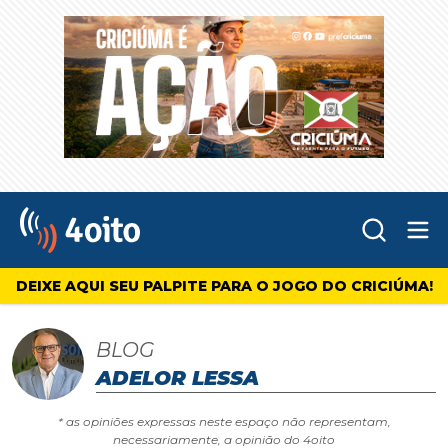
Abr
4oito
DEIXE AQUI SEU PALPITE PARA O JOGO DO CRICIÚMA!
BLOG
ADELOR LESSA
* as opiniões expressas neste espaço não representam,
necessariamente, a opinião do 4oito