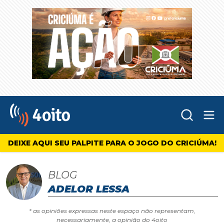
Abr
4oito
DEIXE AQUI SEU PALPITE PARA O JOGO DO CRICIÚMA!
BLOG
ADELOR LESSA
* as opiniões expressas neste espaço não representam,
necessariamente, a opinião do 4oito