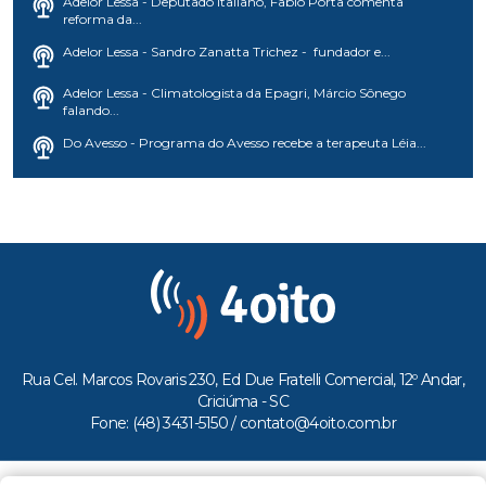
Adelor Lessa - Deputado italiano, Fabio Porta comenta
reforma da...
Adelor Lessa - Sandro Zanatta Trichez - fundador e...
Adelor Lessa - Climatologista da Epagri, Márcio Sônego
falando...
Do Avesso - Programa do Avesso recebe a terapeuta Léia...
Rua Cel. Marcos Rovaris 230, Ed Due Fratelli Comercial, 12º Andar,
Criciúma - SC
Fone: (48) 3431-5150 /
contato@4oito.com.br