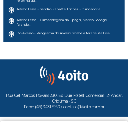
reforma da...
Adelor Lessa - Sandro Zanatta Trichez - fundador e...
Adelor Lessa - Climatologista da Epagri, Márcio Sônego
falando...
Do Avesso - Programa do Avesso recebe a terapeuta Léia...
Rua Cel. Marcos Rovaris 230, Ed Due Fratelli Comercial, 12º Andar,
Criciúma - SC
Fone: (48) 3431-5150 /
contato@4oito.com.br
Copyright © 2026.