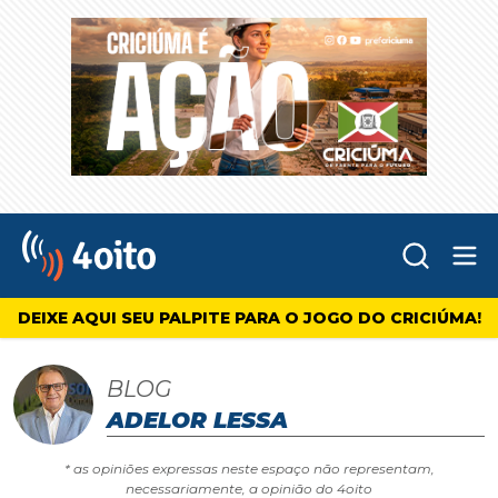
Abr
4oito
DEIXE AQUI SEU PALPITE PARA O JOGO DO CRICIÚMA!
BLOG
ADELOR LESSA
* as opiniões expressas neste espaço não representam,
necessariamente, a opinião do 4oito