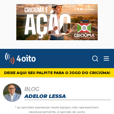
Abr
4oito
DEIXE AQUI SEU PALPITE PARA O JOGO DO CRICIÚMA!
BLOG
ADELOR LESSA
* as opiniões expressas neste espaço não representam,
necessariamente, a opinião do 4oito