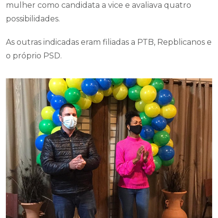
mulher como candidata a vice e avaliava quatro
possibilidades.
As outras indicadas eram filiadas a PTB, Repblicanos e
o próprio PSD.