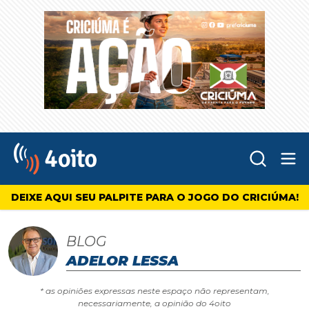
Abr
4oito
DEIXE AQUI SEU PALPITE PARA O JOGO DO CRICIÚMA!
BLOG
ADELOR LESSA
* as opiniões expressas neste espaço não representam,
necessariamente, a opinião do 4oito