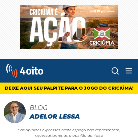
Abr
4oito
DEIXE AQUI SEU PALPITE PARA O JOGO DO CRICIÚMA!
BLOG
ADELOR LESSA
* as opiniões expressas neste espaço não representam,
necessariamente, a opinião do 4oito