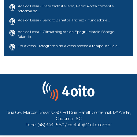
Adelor Lessa - Deputado italiano, Fabio Porta comenta
reforma da...
Adelor Lessa - Sandro Zanatta Trichez - fundador e...
Adelor Lessa - Climatologista da Epagri, Márcio Sônego
falando...
Do Avesso - Programa do Avesso recebe a terapeuta Léia...
Rua Cel. Marcos Rovaris 230, Ed Due Fratelli Comercial, 12º Andar,
Criciúma - SC
Fone: (48) 3431-5150 /
contato@4oito.com.br