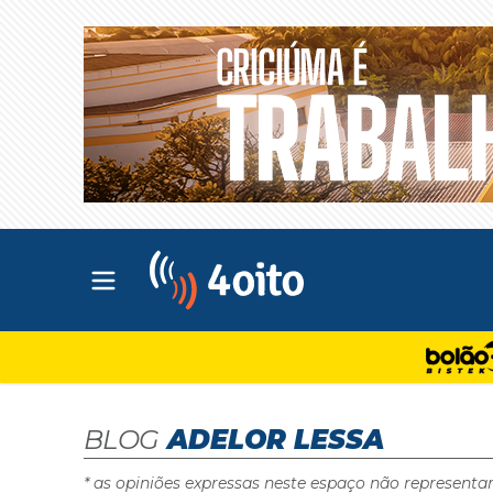
Abrir menu principal
4oito
BLOG
ADELOR LESSA
* as opiniões expressas neste espaço não representa