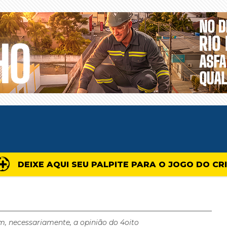
DEIXE AQUI SEU PALPITE PARA O JOGO DO CR
m, necessariamente, a opinião do 4oito