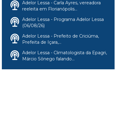
Adelor Lessa - Carla Ayres, vereadora
reeleita em Florianópolis...
Adelor Lessa - Programa Adelor Lessa
(06/08/26)
Adelor Lessa - Prefeito de Criciúma,
Prefeita de Içara,...
Adelor Lessa - Climatologista da Epagri,
Márcio Sônego falando...