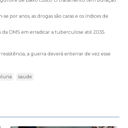
uros e de baixo custo. O tratamento tem duração
-se por anos, as drogas são caras e os índices de
s da OMS em erradicar a tuberculose até 2035.
rresistência, a guerra deverá enterrar de vez esse
oluna
saude