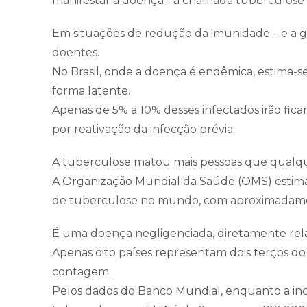
manifestar a doença - a chamada tuberculose 
Em situações de redução da imunidade – e a gu
doentes.
No Brasil, onde a doença é endêmica, estima-
forma latente.
Apenas de 5% a 10% desses infectados irão fica
por reativação da infecção prévia.
A tuberculose matou mais pessoas que qualque
A Organização Mundial da Saúde (OMS) estim
de tuberculose no mundo, com aproximadamen
É uma doença negligenciada, diretamente rel
Apenas oito países representam dois terços do
contagem.
Pelos dados do Banco Mundial, enquanto a inc