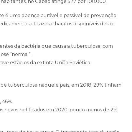
habitantes, no Gabão atinge 527 por 100.000.
e é uma doença curável e passível de prevenção.
edicamentos eficazes e baratos disponíveis desde
tentes da bactéria que causa a tuberculose, com
lose “normal”.
ave estão os da extinta União Soviética.
 de tuberculose naquele país, em 2018, 29% tinham
, 46%.
asos novos notificados em 2020, pouco menos de 2%