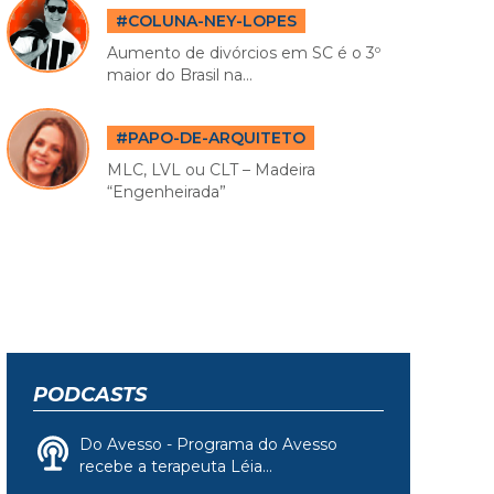
#COLUNA-NEY-LOPES
Aumento de divórcios em SC é o 3º
maior do Brasil na...
#PAPO-DE-ARQUITETO
MLC, LVL ou CLT – Madeira
“Engenheirada”
PODCASTS
Do Avesso - Programa do Avesso
recebe a terapeuta Léia...