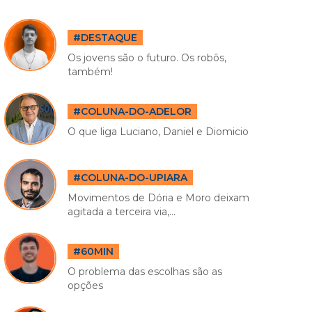
#DESTAQUE
Os jovens são o futuro. Os robôs,
também!
#COLUNA-DO-ADELOR
O que liga Luciano, Daniel e Diomicio
#COLUNA-DO-UPIARA
Movimentos de Dória e Moro deixam
agitada a terceira via,...
#60MIN
O problema das escolhas são as
opções