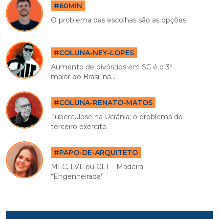
#60MIN
O problema das escolhas são as opções
#COLUNA-NEY-LOPES
Aumento de divórcios em SC é o 3º
maior do Brasil na...
#COLUNA-RENATO-MATOS
Tuberculose na Ucrânia: o problema do
terceiro exército
#PAPO-DE-ARQUITETO
MLC, LVL ou CLT – Madeira
“Engenheirada”