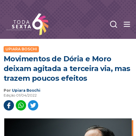
Abr
Toda Sexta - 4oito
UPIARA BOSCHI
Movimentos de Dória e Moro
deixam agitada a terceira via, mas
trazem poucos efeitos
Por
Upiara Boschi
Edição 01/04/2022