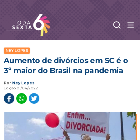
Abr
Toda Sexta - 4oito
NEY LOPES
Aumento de divórcios em SC é o
3º maior do Brasil na pandemia
Por
Ney Lopes
Edição 01/04/2022