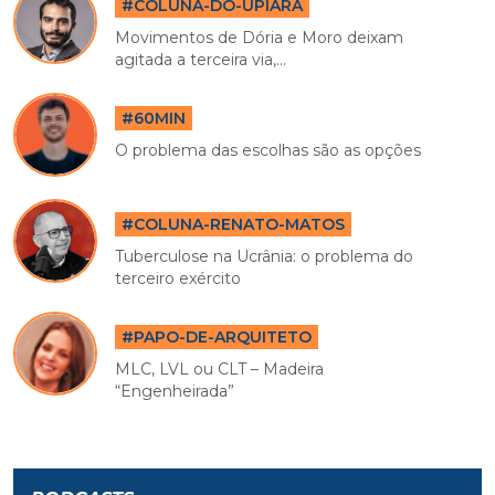
#COLUNA-DO-UPIARA
Movimentos de Dória e Moro deixam
agitada a terceira via,...
#60MIN
O problema das escolhas são as opções
#COLUNA-RENATO-MATOS
Tuberculose na Ucrânia: o problema do
terceiro exército
#PAPO-DE-ARQUITETO
MLC, LVL ou CLT – Madeira
“Engenheirada”