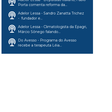
Porta comenta reforma da...
Adelor Lessa - Sandro Zanatta Trichez
- fundador e...
Adelor Lessa - Climatologista da Epagri,
Márcio Sônego falando...
Do Avesso - Programa do Avesso
recebe a terapeuta Léia...