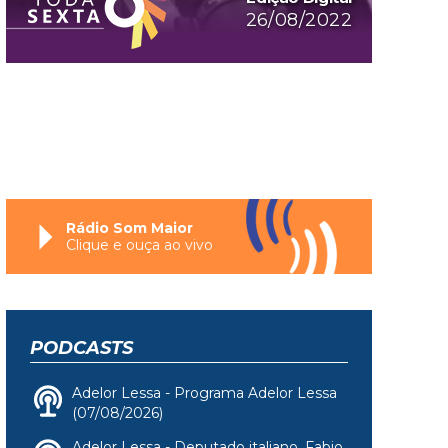
26/08/2022
Rádio Som Maior
Clique e ouça ao vivo
PODCASTS
Adelor Lessa - Programa Adelor Lessa
(07/08/2026)
Adelor Lessa - Deputado italiano, Fabio