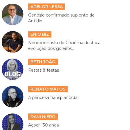
ADELOR LESSA
Genésio confirmado suplente de
Antídio
ENIO BIZ
Neurocientista do Criciúma destaca
evolução dos goleiros...
BETH JOÃO
Festas & festas
RENATO MATOS
A princesa transplantada
DANI NIERO
Açocril 30 anos