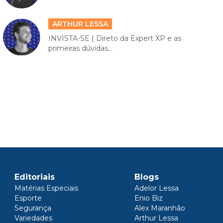
ARTHUR LESSA
INVISTA-SE | Direto da Expert XP e as
primeiras dúvidas...
Editoriais
Blogs
Matérias Especiais
Adelor Lessa
Esporte
Enio Biz
Segurança
Alex Maranhão
Variedades
Arthur Lessa