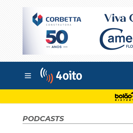
Abrir menu principal
4oito
PODCASTS