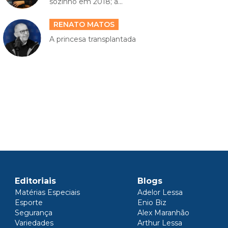
sozinho em 2018; a...
RENATO MATOS
A princesa transplantada
Editoriais
Blogs
Matérias Especiais
Adelor Lessa
Esporte
Enio Biz
Segurança
Alex Maranhão
Variedades
Arthur Lessa