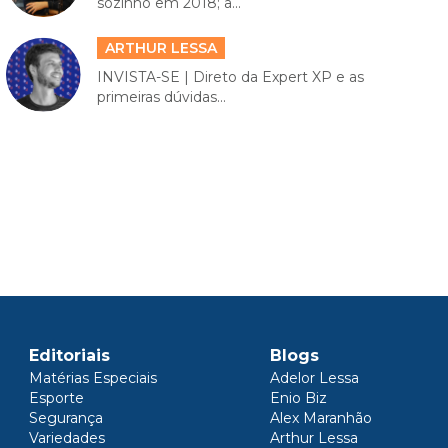
sozinho em 2018; a...
ARTHUR LESSA
INVISTA-SE | Direto da Expert XP e as
primeiras dúvidas...
Editoriais
Blogs
Matérias Especiais
Adelor Lessa
Esporte
Enio Biz
Segurança
Alex Maranhão
Variedades
Arthur Lessa