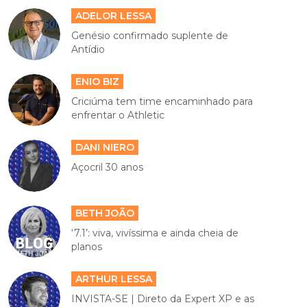
ADELOR LESSA
Genésio confirmado suplente de
Antídio
ENIO BIZ
Criciúma tem time encaminhado para
enfrentar o Athletic
DANI NIERO
Açocril 30 anos
BETH JOÃO
‘7.1’: viva, vivíssima e ainda cheia de
planos
ARTHUR LESSA
INVISTA-SE | Direto da Expert XP e as