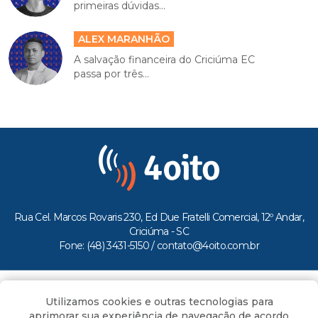
primeiras dúvidas...
ALEX MARANHÃO
A salvação financeira do Criciúma EC
passa por três...
Rua Cel. Marcos Rovaris 230, Ed Due Fratelli Comercial, 12º Andar,
Criciúma - SC
Fone: (48) 3431-5150 /
contato@4oito.com.br
Copyright © 2026.
Utilizamos cookies e outras tecnologias para
Todos os direitos reservados ao Portal 4oito
aprimorar sua experiência de navegação de acordo