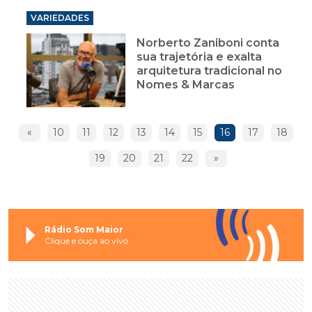
VARIEDADES
Norberto Zaniboni conta
sua trajetória e exalta
arquitetura tradicional no
Nomes & Marcas
«
10
11
12
13
14
15
16
17
18
19
20
21
22
»
Rádio Som Maior
Clique e ouça ao vivo