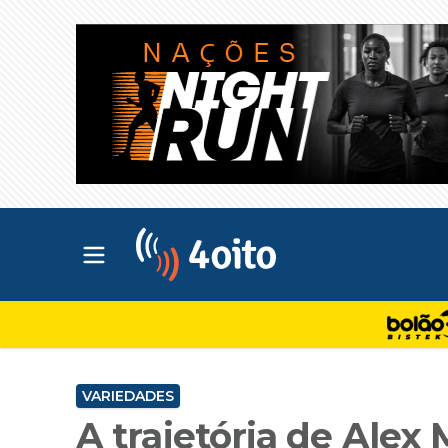
Abrir menu principal
4oito
VARIEDADES
A trajetória de Ale