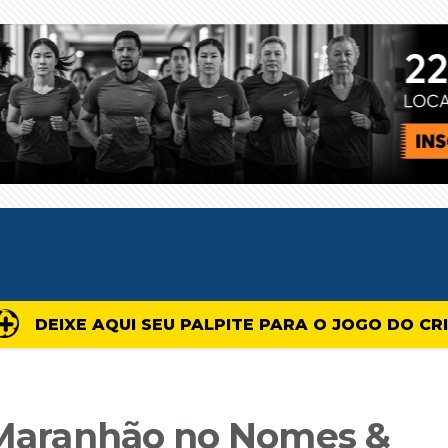
DEIXE AQUI SEU PALPITE PARA O JOGO DO CR
x Maranhão no Nomes &