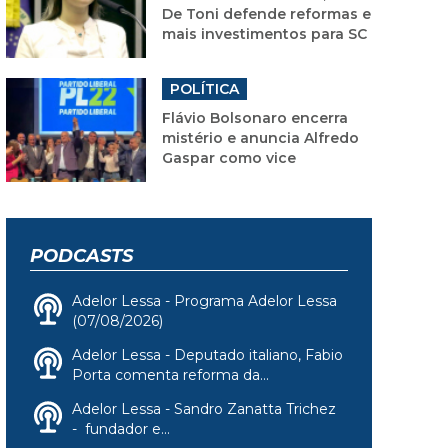
De Toni defende reformas e
mais investimentos para SC
POLÍTICA
Flávio Bolsonaro encerra
mistério e anuncia Alfredo
Gaspar como vice
PODCASTS
Adelor Lessa - Programa Adelor Lessa
(07/08/2026)
Adelor Lessa - Deputado italiano, Fabio
Porta comenta reforma da...
Adelor Lessa - Sandro Zanatta Trichez
- fundador e...