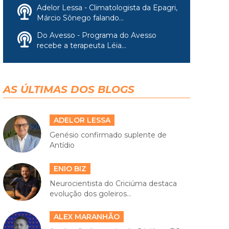
Adelor Lessa - Climatologista da Epagri,
Márcio Sônego falando...
Do Avesso - Programa do Avesso
recebe a terapeuta Léia...
AS ÚLTIMAS DOS BLOGS
ADELOR LESSA
Genésio confirmado suplente de
Antídio
ENIO BIZ
Neurocientista do Criciúma destaca
evolução dos goleiros...
ALEX MARANHÃO