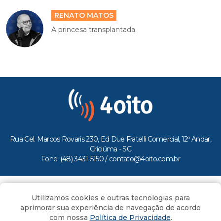
RENATO MATOS
A princesa transplantada
Rua Cel. Marcos Rovaris 230, Ed Due Fratelli Comercial, 12º Andar,
Criciúma - SC
Fone: (48) 3431-5150 /
contato@4oito.com.br
Copyright © 2026.
Utilizamos cookies e outras tecnologias para
Todos os direitos reservados ao Portal 4oito
aprimorar sua experiência de navegação de acordo
com nossa
Política de Privacidade
.