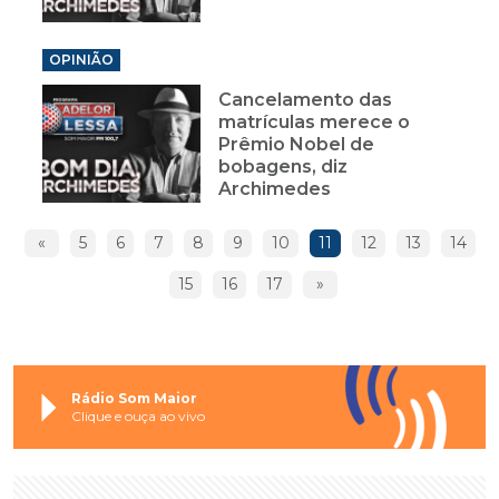
OPINIÃO
Cancelamento das
matrículas merece o
Prêmio Nobel de
bobagens, diz
Archimedes
«
5
6
7
8
9
10
11
12
13
14
15
16
17
»
Rádio Som Maior
Clique e ouça ao vivo