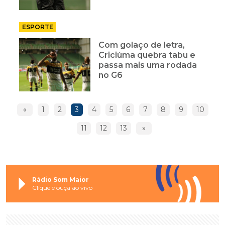
ESPORTE
Com golaço de letra,
Criciúma quebra tabu e
passa mais uma rodada
no G6
«
1
2
3
4
5
6
7
8
9
10
11
12
13
»
Rádio Som Maior
Clique e ouça ao vivo