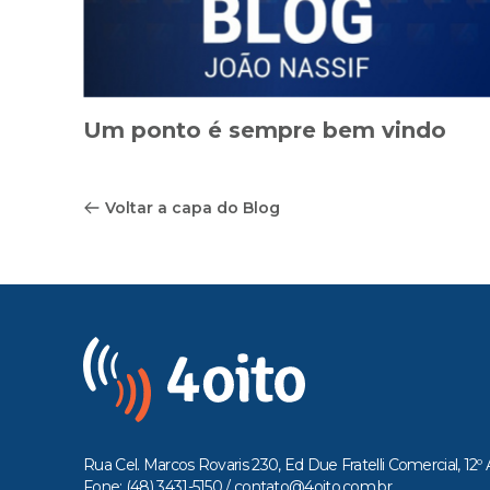
Um ponto é sempre bem vindo
Voltar a capa do Blog
Rua Cel. Marcos Rovaris 230, Ed Due Fratelli Comercial, 12º 
Fone: (48) 3431-5150 /
contato@4oito.com.br