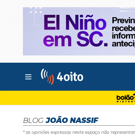
Abrir menu principal
4oito
BLOG
JOÃO NASSIF
* as opiniões expressas neste espaço não representa