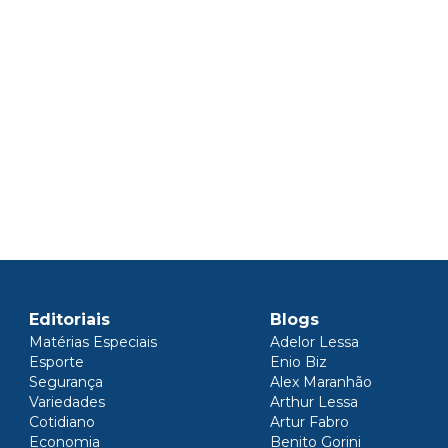
Editoriais
Blogs
Matérias Especiais
Adelor Lessa
Esporte
Enio Biz
Segurança
Alex Maranhão
Variedades
Arthur Lessa
Cotidiano
Artur Fabro
Economia
Benito Gorini