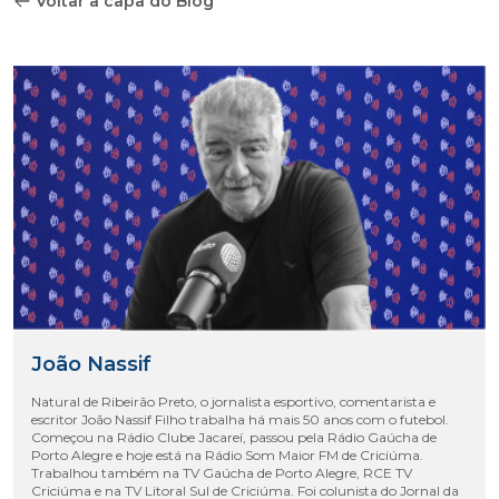
Voltar a capa do Blog
João Nassif
Natural de Ribeirão Preto, o jornalista esportivo, comentarista e
escritor João Nassif Filho trabalha há mais 50 anos com o futebol.
Começou na Rádio Clube Jacareí, passou pela Rádio Gaúcha de
Porto Alegre e hoje está na Rádio Som Maior FM de Criciúma.
Trabalhou também na TV Gaúcha de Porto Alegre, RCE TV
Criciúma e na TV Litoral Sul de Criciúma. Foi colunista do Jornal da