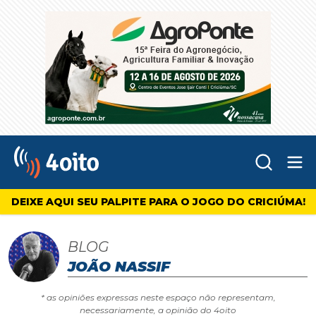
Abr
4oito
DEIXE AQUI SEU PALPITE PARA O JOGO DO CRICIÚMA!
BLOG
JOÃO NASSIF
* as opiniões expressas neste espaço não representam,
necessariamente, a opinião do 4oito