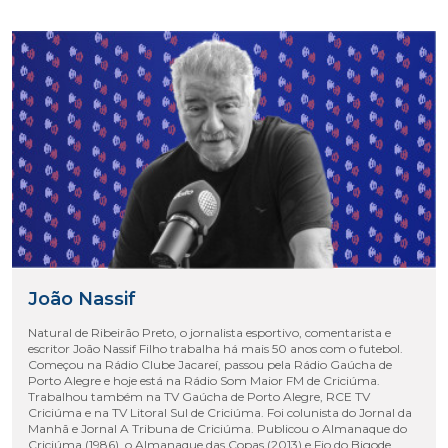
João Nassif
Natural de Ribeirão Preto, o jornalista esportivo, comentarista e
escritor João Nassif Filho trabalha há mais 50 anos com o futebol.
Começou na Rádio Clube Jacareí, passou pela Rádio Gaúcha de
Porto Alegre e hoje está na Rádio Som Maior FM de Criciúma.
Trabalhou também na TV Gaúcha de Porto Alegre, RCE TV
Criciúma e na TV Litoral Sul de Criciúma. Foi colunista do Jornal da
Manhã e Jornal A Tribuna de Criciúma. Publicou o Almanaque do
Criciúma (1986), o Almanaque das Copas (2013) e Fio do Bigode