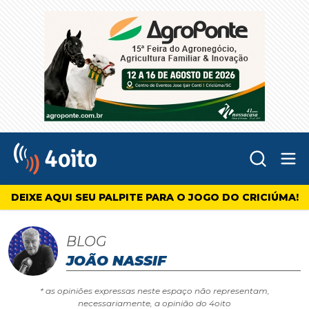
Abr
4oito
DEIXE AQUI SEU PALPITE PARA O JOGO DO CRICIÚMA!
BLOG
JOÃO NASSIF
* as opiniões expressas neste espaço não representam,
necessariamente, a opinião do 4oito