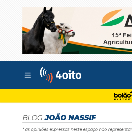
Abrir menu principal
4oito
BLOG
JOÃO NASSIF
* as opiniões expressas neste espaço não representa