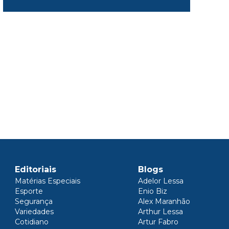
Editoriais
Blogs
Matérias Especiais
Adelor Lessa
Esporte
Enio Biz
Segurança
Alex Maranhão
Variedades
Arthur Lessa
Cotidiano
Artur Fabro