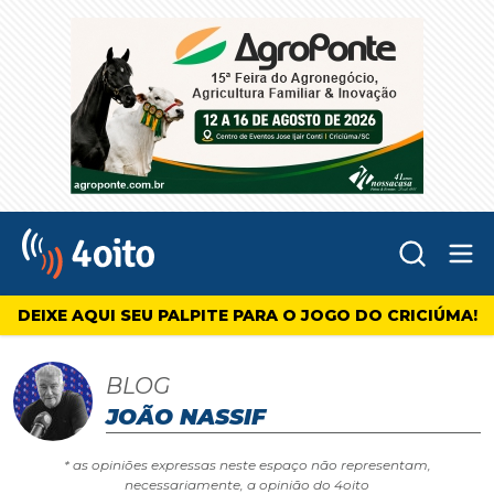
Abr
4oito
DEIXE AQUI SEU PALPITE PARA O JOGO DO CRICIÚMA!
BLOG
JOÃO NASSIF
* as opiniões expressas neste espaço não representam,
necessariamente, a opinião do 4oito