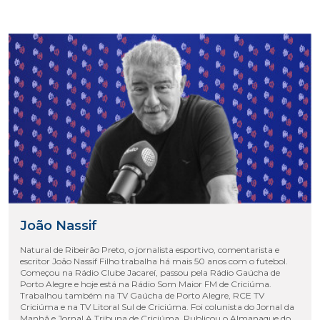
João Nassif
Natural de Ribeirão Preto, o jornalista esportivo, comentarista e
escritor João Nassif Filho trabalha há mais 50 anos com o futebol.
Começou na Rádio Clube Jacareí, passou pela Rádio Gaúcha de
Porto Alegre e hoje está na Rádio Som Maior FM de Criciúma.
Trabalhou também na TV Gaúcha de Porto Alegre, RCE TV
Criciúma e na TV Litoral Sul de Criciúma. Foi colunista do Jornal da
Manhã e Jornal A Tribuna de Criciúma. Publicou o Almanaque do