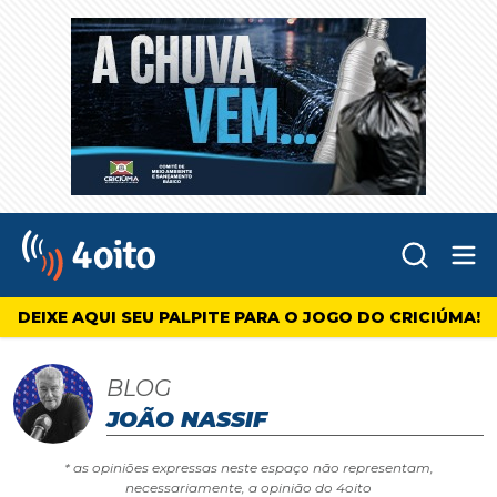
Abr
4oito
DEIXE AQUI SEU PALPITE PARA O JOGO DO CRICIÚMA!
BLOG
JOÃO NASSIF
* as opiniões expressas neste espaço não representam,
necessariamente, a opinião do 4oito