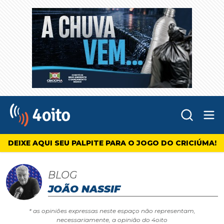
Abr
4oito
DEIXE AQUI SEU PALPITE PARA O JOGO DO CRICIÚMA!
BLOG
JOÃO NASSIF
* as opiniões expressas neste espaço não representam,
necessariamente, a opinião do 4oito