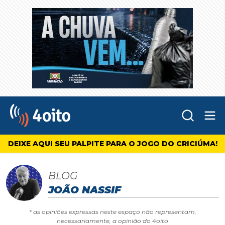
Abr
4oito
DEIXE AQUI SEU PALPITE PARA O JOGO DO CRICIÚMA!
BLOG
JOÃO NASSIF
* as opiniões expressas neste espaço não representam,
necessariamente, a opinião do 4oito