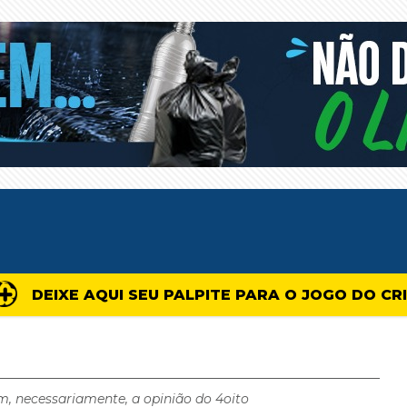
DEIXE AQUI SEU PALPITE PARA O JOGO DO CR
m, necessariamente, a opinião do 4oito