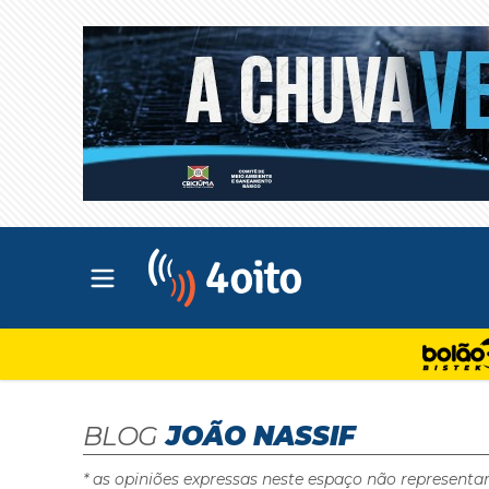
Abrir menu principal
4oito
BLOG
JOÃO NASSIF
* as opiniões expressas neste espaço não representa