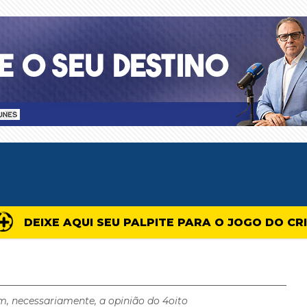
DEIXE AQUI SEU PALPITE PARA O JOGO DO CR
m, necessariamente, a opinião do 4oito