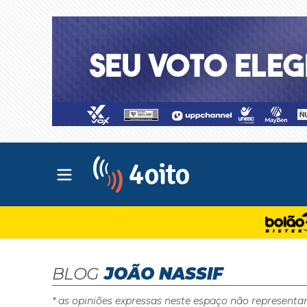
Abrir menu principal
4oito
BLOG
JOÃO NASSIF
* as opiniões expressas neste espaço não representa