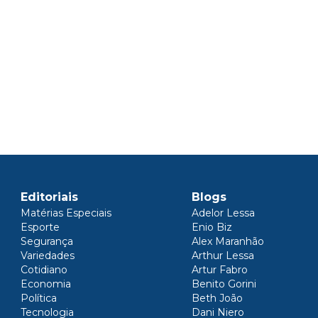
Editoriais
Blogs
Matérias Especiais
Adelor Lessa
Esporte
Enio Biz
Segurança
Alex Maranhão
Variedades
Arthur Lessa
Cotidiano
Artur Fabro
Economia
Benito Gorini
Política
Beth João
Tecnologia
Dani Niero